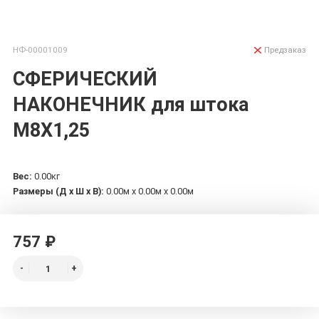
НФ-00001009
Предзаказ
СФЕРИЧЕСКИЙ
НАКОНЕЧНИК для штока
M8Х1,25
Вес:
0.00кг
Размеры (Д х Ш х В):
0.00м x 0.00м x 0.00м
757 ₽