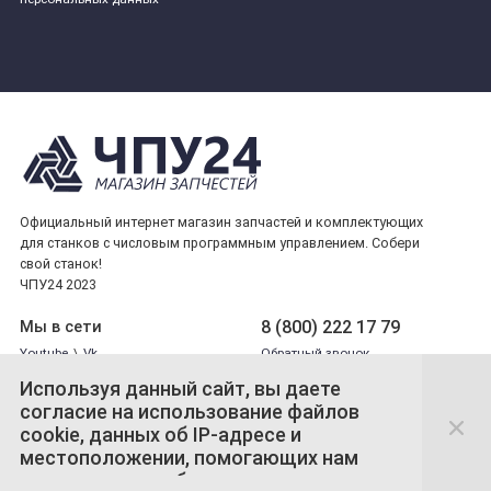
Официальный интернет магазин запчастей и комплектующих
для станков с числовым программным управлением. Собери
свой станок!
ЧПУ24 2023
8 (800) 222 17 79
Мы в сети
Youtube
\
Vk
Обратный звонок
Используя данный сайт, вы даете
согласие на использование файлов
Принимаем платежи
cookie, данных об IP-адресе и
местоположении, помогающих нам
сделать его удобнее для вас.