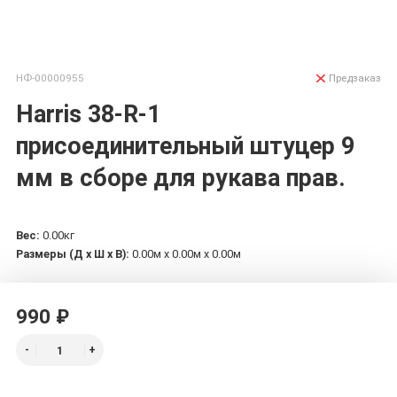
НФ-00000955
Предзаказ
Harris 38-R-1
присоединительный штуцер 9
мм в сборе для рукава прав.
Вес:
0.00кг
Размеры (Д х Ш х В):
0.00м x 0.00м x 0.00м
990 ₽