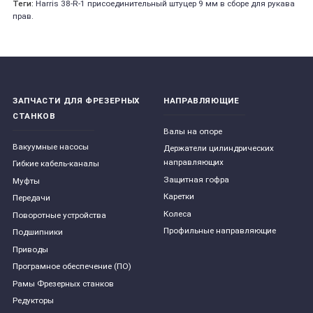
Теги:
Harris 38-R-1 присоединительный штуцер 9 мм в сборе для рукава
прав.
ЗАПЧАСТИ ДЛЯ ФРЕЗЕРНЫХ
НАПРАВЛЯЮЩИЕ
СТАНКОВ
Валы на опоре
Вакуумные насосы
Держатели цилиндрических
направляющих
Гибкие кабель-каналы
Защитная гофра
Муфты
Каретки
Передачи
Колеса
Поворотные устройства
Профильные направляющие
Подшипники
Приводы
Програмное обеспечение (ПО)
Рамы Фрезерных станков
Редукторы