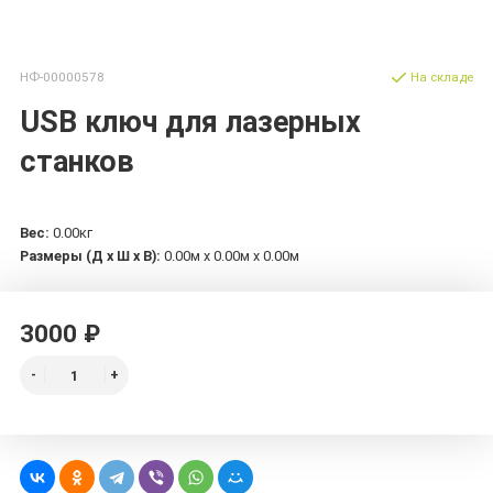
НФ-00000578
На складе
USB ключ для лазерных
станков
Вес:
0.00кг
Размеры (Д х Ш х В):
0.00м x 0.00м x 0.00м
3000 ₽