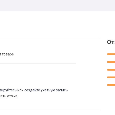
От
м товаре.
зируйтесь
или
создайте учетную запись
сать отзыв