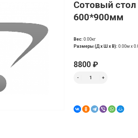
Сотовый стол
600*900мм
Вес:
0.00кг
Размеры (Д х Ш х В):
0.00м x 0.
8800 ₽