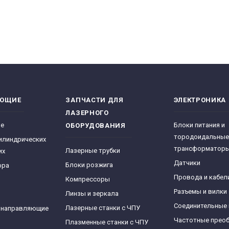
ЯЮЩИЕ
ЗАПЧАСТИ ДЛЯ
ЭЛЕКТРОНИКА
ЛАЗЕРНОГО
ре
Блоки питания и
ОБОРУДОВАНИЯ
тородоидальные
илиндрических
трансформатор
Лазерные трубки
их
Датчики
Блоки розжига
фра
Провода и кабел
Компрессоры
Разъемы и вилки
Линзы и зеркала
Соединительные
Лазерные станки с ЧПУ
 направляющие
Частотные прео
Плазменные станки с ЧПУ