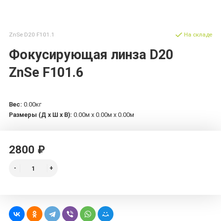
ZnSe D20 F101.1
На складе
Фокусирующая линза D20
ZnSe F101.6
Вес:
0.00кг
Размеры (Д х Ш х В):
0.00м x 0.00м x 0.00м
2800 ₽