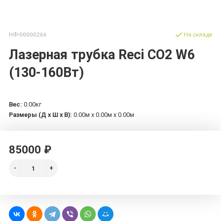
НФ-00000266
На складе
Лазерная трубка Reci CO2 W6
(130-160Вт)
Вес:
0.00кг
Размеры (Д х Ш х В):
0.00м x 0.00м x 0.00м
85000 ₽