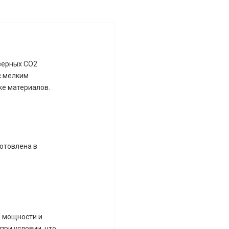
зерных CO2
с мелким
ке материалов.
готовлена в
й мощности и
при условии, что