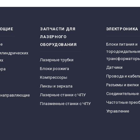
ЯЮЩИЕ
ЗАПЧАСТИ ДЛЯ
ЭЛЕКТРОНИКА
ЛАЗЕРНОГО
ре
Блоки питания и
ОБОРУДОВАНИЯ
тородоидальные
илиндрических
трансформатор
Лазерные трубки
их
Датчики
Блоки розжига
фра
Провода и кабел
Компрессоры
Разъемы и вилки
Линзы и зеркала
Соединительные
Лазерные станки с ЧПУ
 направляющие
Частотные прео
Плазменные станки с ЧПУ
Управление