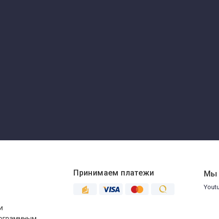
Принимаем платежи
Мы 
Yout
и
рограммным