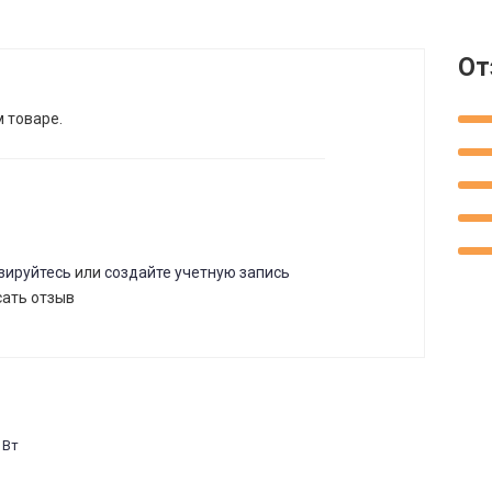
От
м товаре.
зируйтесь
или
создайте учетную запись
сать отзыв
 Вт