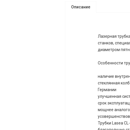
Описание
Лазерная трубка
станков, специа
диаметром пятна
Особенности тру
наличие внутре
стеклянная колб
Германии
улучшенная сис
срок эксплуатац
мощнее аналого
усовершенствов
Трубки Lasea CL
благополучно ст