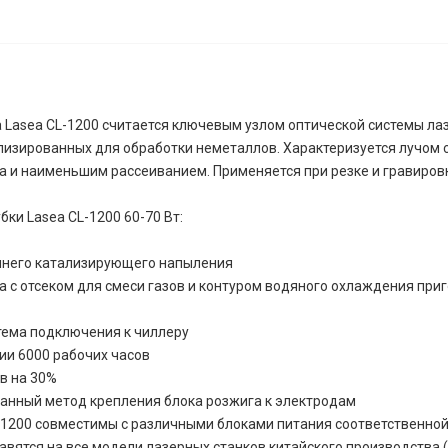
 Lasea CL-1200 считается ключевым узлом оптической системы ла
лизированных для обработки неметаллов. Характеризуется лучом 
 и наименьшим рассеиванием. Применяется при резке и гравиров
бки Lasea CL-1200 60-70 Вт:
ннего катализирующего напыления
а с отсеком для смеси газов и контуром водяного охлаждения при
тема подключения к чиллеру
ии 6000 рабочих часов
в на 30%
анный метод крепления блока розжига к электродам
-1200 совместимы с различными блоками питания соответственно
авятся на все модели лазерных станков китайского производства (