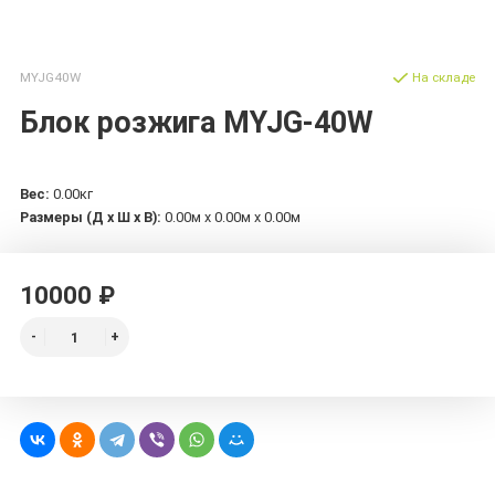
MYJG40W
На складе
Блок розжига MYJG-40W
Вес:
0.00кг
Размеры (Д х Ш х В):
0.00м x 0.00м x 0.00м
10000 ₽