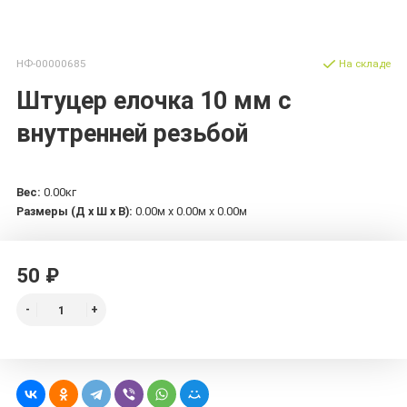
НФ-00000685
На складе
Штуцер елочка 10 мм с
внутренней резьбой
Вес:
0.00кг
Размеры (Д х Ш х В):
0.00м x 0.00м x 0.00м
50 ₽