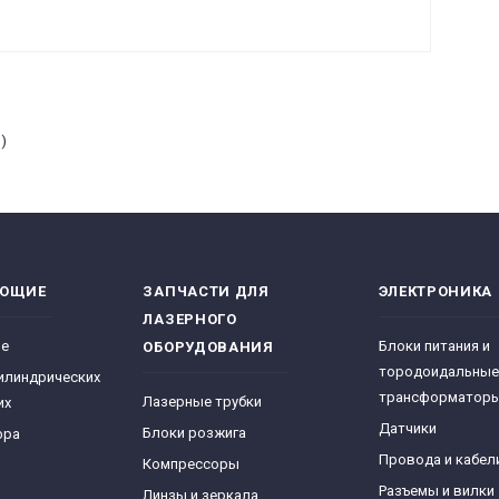
)
ЯЮЩИЕ
ЗАПЧАСТИ ДЛЯ
ЭЛЕКТРОНИКА
ЛАЗЕРНОГО
ре
Блоки питания и
ОБОРУДОВАНИЯ
тородоидальные
илиндрических
трансформатор
Лазерные трубки
их
Датчики
Блоки розжига
фра
Провода и кабел
Компрессоры
Разъемы и вилки
Линзы и зеркала