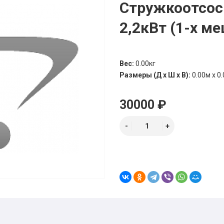
Стружкоотсос
2,2кВт (1-х м
Вес:
0.00кг
Размеры (Д х Ш х В):
0.00м x 0.
30000 ₽