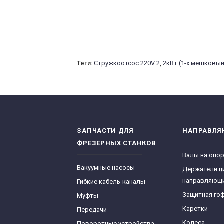
Теги:
Стружкоотсос 220V 2
,
2кВт (1-х мешковый
ЗАПЧАСТИ ДЛЯ
НАПРАВЛ
ФРЕЗЕРНЫХ СТАНКОВ
Валы на опо
Вакуумные насосы
Держатели ц
направляющ
Гибкие кабель-каналы
Защитная го
Муфты
Каретки
Передачи
Колеса
Поворотные устройства