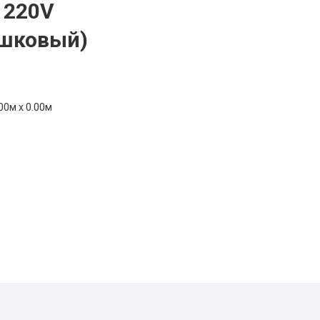
 220V
ешковый)
00м x 0.00м