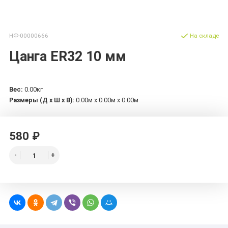
НФ-00000666
На складе
Цанга ER32 10 мм
Вес:
0.00кг
Размеры (Д х Ш х В):
0.00м x 0.00м x 0.00м
580 ₽