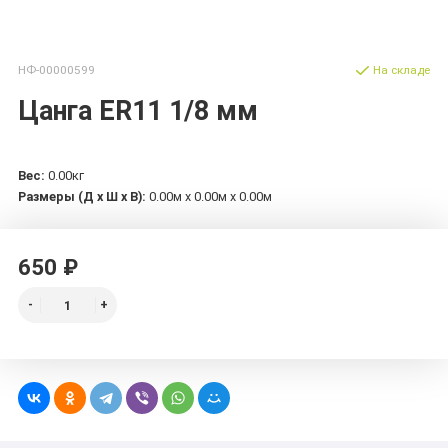
НФ-00000599
На складе
Цанга ER11 1/8 мм
Вес:
0.00кг
Размеры (Д х Ш х В):
0.00м x 0.00м x 0.00м
650 ₽