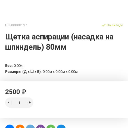
НФ-00000197
На складе
Щетка аспирации (насадка на
шпиндель) 80мм
Вес:
0.00кг
Размеры (Д х Ш х В):
0.00м x 0.00м x 0.00м
2500 ₽