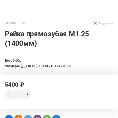
НФ-00000326
Предзаказ
Рейка прямозубая М1.25
(1400мм)
Вес:
0.00кг
Размеры (Д х Ш х В):
0.00м x 0.00м x 0.00м
5400 ₽