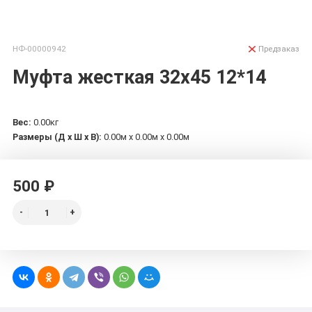
НФ-00000942
Предзаказ
Муфта жесткая 32х45 12*14
Вес:
0.00кг
Размеры (Д х Ш х В):
0.00м x 0.00м x 0.00м
500 ₽