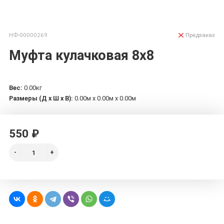
НФ-00000269
Предзаказ
Муфта кулачковая 8х8
Вес:
0.00кг
Размеры (Д х Ш х В):
0.00м x 0.00м x 0.00м
550 ₽