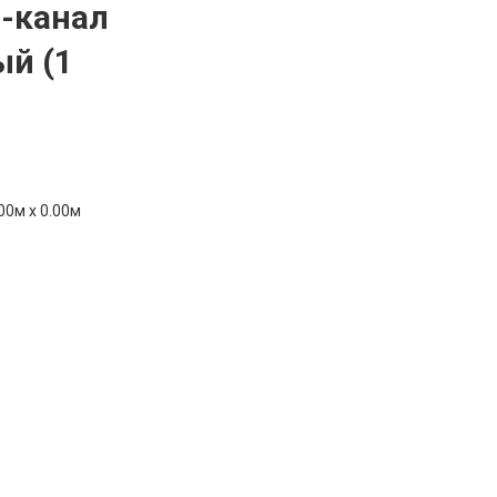
ь-канал
ый (1
00м x 0.00м