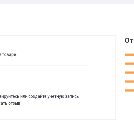
От
м товаре.
зируйтесь
или
создайте учетную запись
сать отзыв