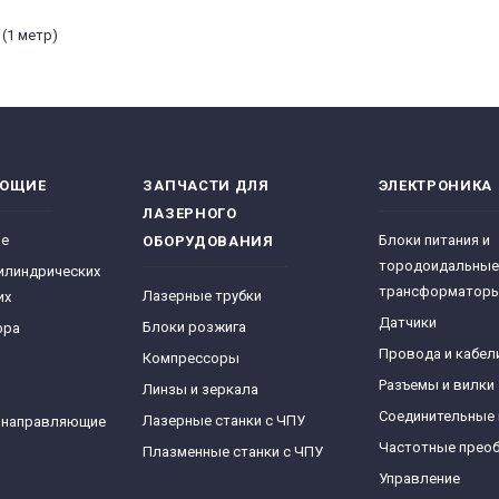
(1 метр)
ЯЮЩИЕ
ЗАПЧАСТИ ДЛЯ
ЭЛЕКТРОНИКА
ЛАЗЕРНОГО
ре
Блоки питания и
ОБОРУДОВАНИЯ
тородоидальные
илиндрических
трансформатор
Лазерные трубки
их
Датчики
Блоки розжига
фра
Провода и кабел
Компрессоры
Разъемы и вилки
Линзы и зеркала
Соединительные
Лазерные станки с ЧПУ
 направляющие
Частотные прео
Плазменные станки с ЧПУ
Управление