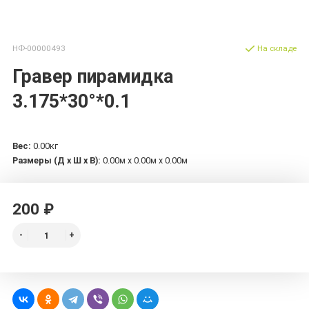
НФ-00000493
На складе
Гравер пирамидка
3.175*30°*0.1
Вес:
0.00кг
Размеры (Д х Ш х В):
0.00м x 0.00м x 0.00м
200 ₽