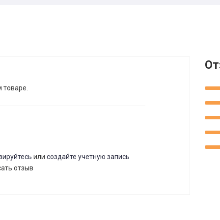
От
м товаре.
зируйтесь
или
создайте учетную запись
сать отзыв