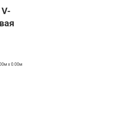
 V-
вая
00м x 0.00м