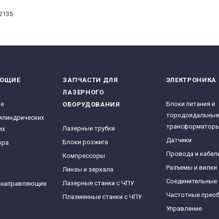
2135
ЯЮЩИЕ
ЗАПЧАСТИ ДЛЯ
ЭЛЕКТРОНИКА
ЛАЗЕРНОГО
ре
Блоки питания и
ОБОРУДОВАНИЯ
тородоидальные
илиндрических
трансформатор
Лазерные трубки
их
Датчики
Блоки розжига
фра
Провода и кабел
Компрессоры
Разъемы и вилки
Линзы и зеркала
Соединительные
Лазерные станки с ЧПУ
 направляющие
Частотные прео
Плазменные станки с ЧПУ
Управление