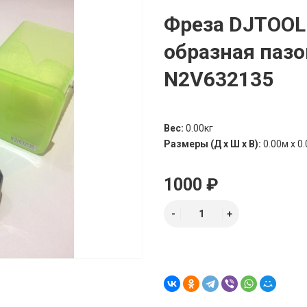
Фреза DJTOOL
образная пазо
N2V632135
Вес:
0.00кг
Размеры (Д х Ш х В):
0.00м x 0.
1000 ₽