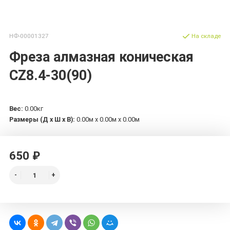
НФ-00001327
На складе
Фреза алмазная коническая
CZ8.4-30(90)
Вес:
0.00кг
Размеры (Д х Ш х В):
0.00м x 0.00м x 0.00м
650 ₽