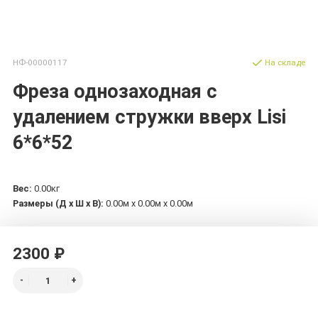
НФ-00000117
На складе
Фреза однозаходная с
удалением стружки вверх Lisi
6*6*52
Вес:
0.00кг
Размеры (Д х Ш х В):
0.00м x 0.00м x 0.00м
2300 ₽