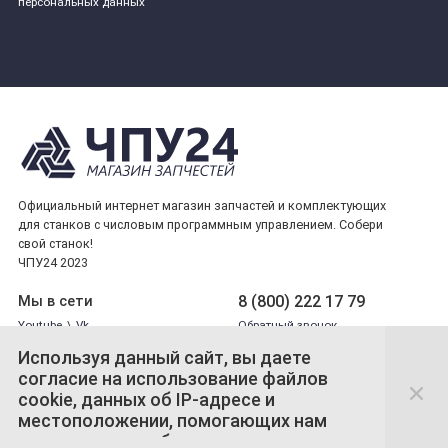
персональных данных
Официальный интернет магазин запчастей и комплектующих
для станков с числовым программным управлением. Собери
свой станок!
ЧПУ24 2023
8 (800) 222 17 79
Мы в сети
Youtube
\
Vk
Обратный звонок
Используя данный сайт, вы даете
согласие на использование файлов
Принимаем платежи
cookie, данных об IP-адресе и
местоположении, помогающих нам
сделать его удобнее для вас.