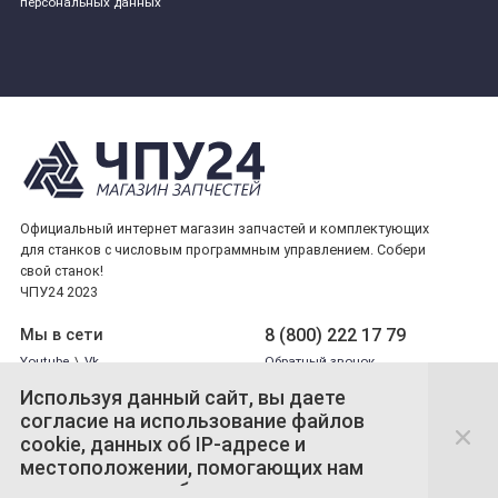
персональных данных
Официальный интернет магазин запчастей и комплектующих
для станков с числовым программным управлением. Собери
свой станок!
ЧПУ24 2023
8 (800) 222 17 79
Мы в сети
Youtube
\
Vk
Обратный звонок
Используя данный сайт, вы даете
согласие на использование файлов
Принимаем платежи
cookie, данных об IP-адресе и
местоположении, помогающих нам
сделать его удобнее для вас.