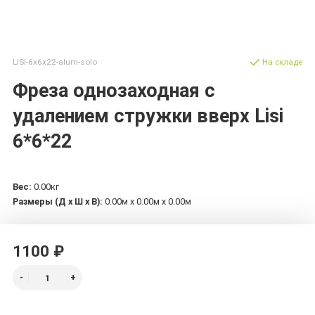
LISI-6x6x22-alum-solo
На складе
Фреза однозаходная с
удалением стружки вверх Lisi
6*6*22
Вес:
0.00кг
Размеры (Д х Ш х В):
0.00м x 0.00м x 0.00м
1100 ₽