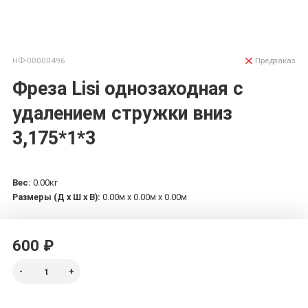
НФ-00000496
Предзаказ
Фреза Lisi однозаходная с
удалением стружки вниз
3,175*1*3
Вес:
0.00кг
Размеры (Д х Ш х В):
0.00м x 0.00м x 0.00м
600 ₽