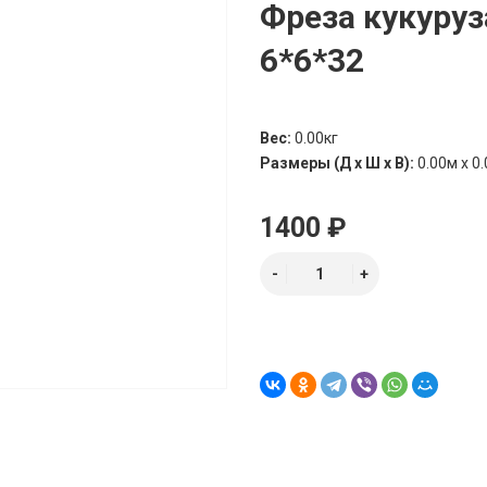
Фреза кукуруза
6*6*32
Вес:
0.00кг
Размеры (Д х Ш х В):
0.00м x 0.
1400 ₽