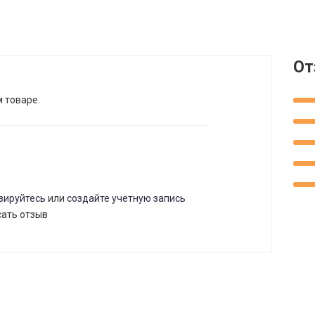
От
м товаре.
зируйтесь
или
создайте учетную запись
сать отзыв