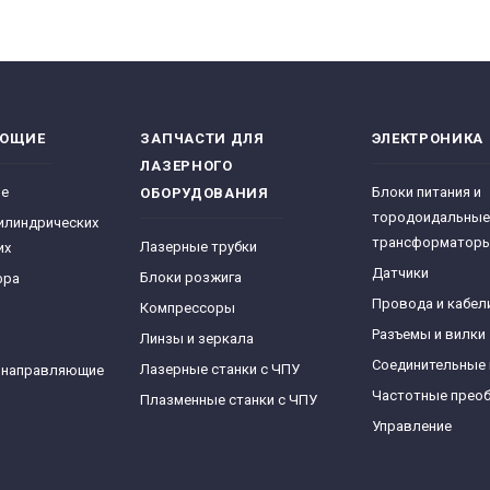
ЯЮЩИЕ
ЗАПЧАСТИ ДЛЯ
ЭЛЕКТРОНИКА
ЛАЗЕРНОГО
ре
Блоки питания и
ОБОРУДОВАНИЯ
тородоидальные
илиндрических
трансформатор
Лазерные трубки
их
Датчики
Блоки розжига
фра
Провода и кабел
Компрессоры
Разъемы и вилки
Линзы и зеркала
Соединительные
Лазерные станки с ЧПУ
 направляющие
Частотные прео
Плазменные станки с ЧПУ
Управление