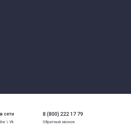
8 (800) 222 17 79
в сети
ube
\
Vk
Обратный звонок