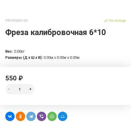
НФ-00000130
На складе
Фреза калибровочная 6*10
Вес:
0.00кг
Размеры (Д х Ш х В):
0.00м x 0.00м x 0.00м
550 ₽