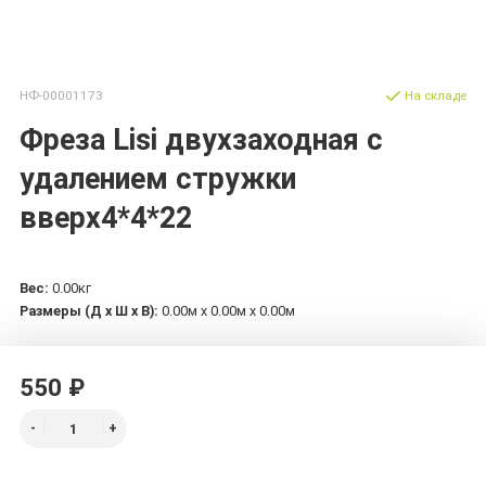
НФ-00001173
На складе
Фреза Lisi двухзаходная с
удалением стружки
вверх4*4*22
Вес:
0.00кг
Размеры (Д х Ш х В):
0.00м x 0.00м x 0.00м
550 ₽