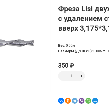
Фреза Lisi дв
с удалением 
вверх 3,175*3
Вес:
0.00кг
Размеры (Д х Ш х В):
0.00м x 0.
350 ₽