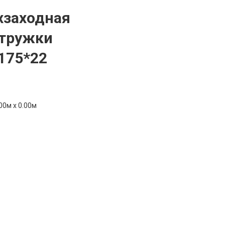
ухзаходная
стружки
,175*22
00м x 0.00м