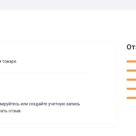
От
м товаре.
зируйтесь
или
создайте учетную запись
сать отзыв