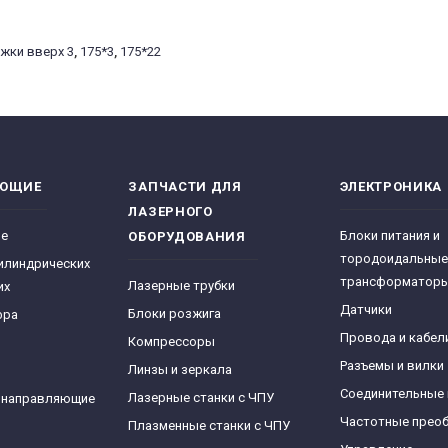
ужки вверх 3
,
175*3
,
175*22
ЯЮЩИЕ
ЗАПЧАСТИ ДЛЯ
ЭЛЕКТРОНИКА
ЛАЗЕРНОГО
ре
Блоки питания и
ОБОРУДОВАНИЯ
тородоидальные
илиндрических
трансформатор
Лазерные трубки
их
Датчики
Блоки розжига
фра
Провода и кабел
Компрессоры
Разъемы и вилки
Линзы и зеркала
Соединительные
Лазерные станки с ЧПУ
 направляющие
Частотные прео
Плазменные станки с ЧПУ