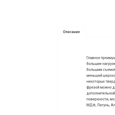
Описание
Главное преимущ
большие нагрузк
большим съемом
меньшей шерохо
некоторых твер
фрезой можно д
дополнительной 
поверхности, м
МДФ, Латунь, А