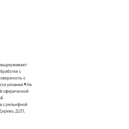
а выдерживает
обработке с
оверхность с
се резания.¶ На
ой сферической
ей
са с рельефной
Дерево, ДСП,