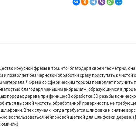
ество конусной фрезы в том, что, благодаря своей геометрии, он
и и позволяет без черновой обработки сразу приступать к чистой 
 материала.¶ Фреза со сферическим торцом позволяет получить п
ватостью благодаря меньшим вибрациям, образующимся в процес
дых породах дерева при финишной обработке 3D резьбы коническ
обиться высокой чистоты обработанной поверхности, не требующ
шлифовки. В тех случаях, когда требуется шлифовка и снятие вор
ожно воспользоваться нейлоновой щеткой для шлифовки дерева. (
люминий)