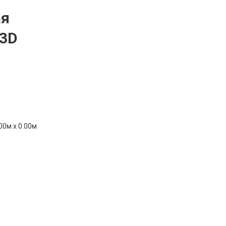
ая
 3D
00м x 0.00м