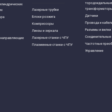
тородоидальные
илиндрических
трансформатор
Лазерные трубки
их
Датчики
Блоки розжига
фра
Провода и кабел
Компрессоры
Разъемы и вилки
Линзы и зеркала
Соединительные
Лазерные станки с ЧПУ
 направляющие
Частотные прео
Плазменные станки с ЧПУ
Управление