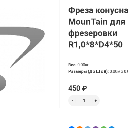
Фреза конусн
MounTain для
фрезеровки
R1,0*8*D4*50
Вес:
0.00кг
Размеры (Д х Ш х В):
0.00м x 0.
450 ₽