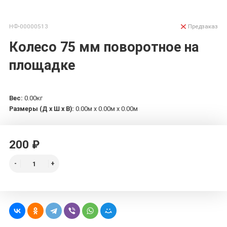
НФ-00000513
Предзаказ
Колесо 75 мм поворотное на
площадке
Вес:
0.00кг
Размеры (Д х Ш х В):
0.00м x 0.00м x 0.00м
200 ₽