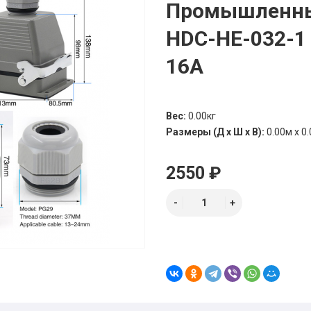
Промышленны
HDC-HE-032-1 
16A
Вес:
0.00кг
Размеры (Д х Ш х В):
0.00м x 0.
2550 ₽