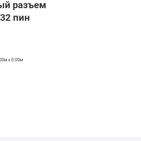
й разъем
32 пин
00м x 0.00м