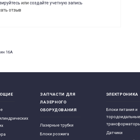
зируйтесь
или
создайте учетную запись
сать отзыв
ин 16A
ЯЮЩИЕ
ЗАПЧАСТИ ДЛЯ
ЭЛЕКТРОНИКА
ЛАЗЕРНОГО
ре
Блоки питания и
ОБОРУДОВАНИЯ
тородоидальные
илиндрических
трансформатор
Лазерные трубки
их
Датчики
Блоки розжига
фра