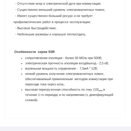
- Отсутствие искр и электрической дуги при коммутации;
- Существенно меньший уровень электромагнитных помех;
- Имеет существенно больший ресурс и не требует
профилактических работ в процессе эксплуатации;
- Высокое быстродействие;
- Небольшие размеры и хорошую теплоотдачу.
Особенности серии SSR
сопротивление изоляции - более 50 МОм при 500В;
электрическая прочность изоляции вход/выход - 2,5 кВ;
маленькая мощность управления - 7,5мА * 12В;
низкий уровень излучения электромагнитных помех,
обеспечиваемый примененным методом коммутации при
переходе тока через ноль;
высокая перегрузочная способность по току (10I
в
ном
течение 1-го периода) и по напряжению (с демпфирующей
схемой).