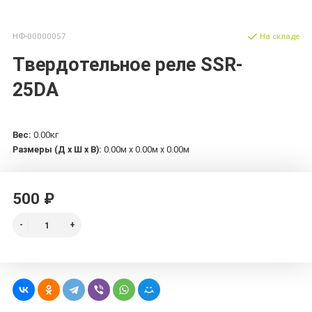
НФ-00000057
На складе
Твердотельное реле SSR-
25DA
Вес:
0.00кг
Размеры (Д х Ш х В):
0.00м x 0.00м x 0.00м
500 ₽