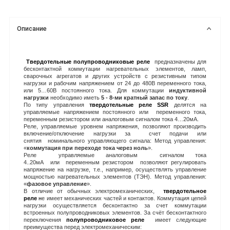
Описание
Твердотельные
полупроводниковые реле
предназначены для
бесконтактной коммутации нагревательных элементов, ламп,
сварочных агрегатов и других устройств с резистивным типом
нагрузки и рабочим напряжением от 24 до 480В переменного тока,
или 5…60
B
постоянного тока. Для коммутации
индуктивной
нагрузки
необходимо иметь
5 - 8-ми кратный запас по току
.
По типу управления
твердотельные реле SSR
делятся на
управляемые напряжением постоянного или переменного тока,
переменным резистором или аналоговым сигналом тока 4…20мА.
Реле, управляемые уровнем напряжения, позволяют производить
включение/отключение нагрузки за счет подачи или
снятия номинального управляющего сигнала: Метод управления:
«
коммутация при переходе тока через ноль
».
Реле управляемые аналоговым сигналом тока
4..20мА или переменным резистором позволяют регулировать
напряжение на нагрузке, т.е., например, осуществлять управление
мощностью нагревательных элементов (ТЭН). Метод управления:
«
фазовое управление
».
В отличие от обычных электромеханических,
твердотельное
реле
н
е имеет механических частей и контактов. Коммутация цепей
нагрузки осуществляется бесконтактно за счет коммутации
встроенных полупроводниковых элементов. За счёт бесконтактного
переключения
полупроводниковое реле
имеет следующие
преимущества перед электромеханическим: